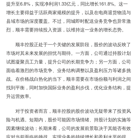
提升至6.8%，实现净利润1.33亿元，同比增长161.8%。这一
增长主要得益于活跃商家规模的提升，以及在电商退货物流与
县域市场的深度覆盖。不过，同城即时配送业务竞争也异常激
烈，顺丰需要持续投入资源，以维持这一业务的增长态势。
顺丰控股正处于一个关键的发展阶段，股价的波动反映了
市场对其未来发展的担忧与期待。一方面，公司通过持股计划
试图凝聚员工力量，提升公司的长期竞争力；另一方面，公司
面临着激烈的市场竞争、业务结构调整以及盈利压力等诸多挑
战。在价格战白热化的当下，顺丰需要在市场份额与利润之间
找到平衡，同时加快国际业务的盈利步伐，优化业务结构，提
升运营效率。
对于投资者而言，顺丰控股的股价波动无疑带来了投资风
险与机遇。短期内，股价可能因市场情绪、持股计划的实施等
因素继续波动；长期来看，公司的发展前景取决于其能否有效
应对当前面临的挑战，实现业务的持续增长和盈利水平的提