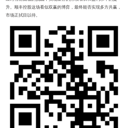
升。顺丰控股这场看似双赢的博弈，最终能否实现多方共赢，
市场正拭目以待。