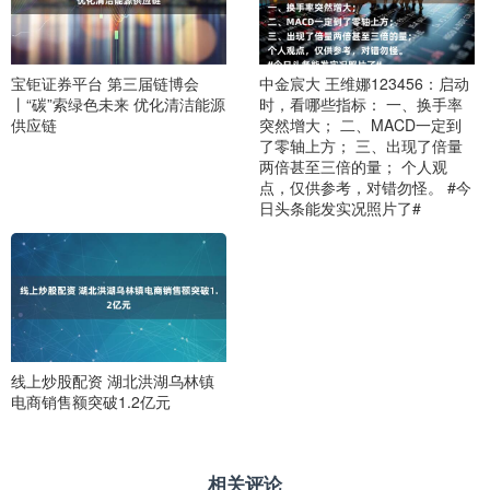
宝钜证券平台 第三届链博会
中金宸大 王维娜123456：启动
丨“碳”索绿色未来 优化清洁能源
时，看哪些指标： 一、换手率
供应链
突然增大； 二、MACD一定到
了零轴上方； 三、出现了倍量
两倍甚至三倍的量； 个人观
点，仅供参考，对错勿怪。 #今
日头条能发实况照片了#
线上炒股配资 湖北洪湖乌林镇
电商销售额突破1.2亿元
相关评论