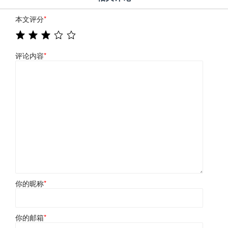
本文评分
*
评论内容
*
你的昵称
*
你的邮箱
*