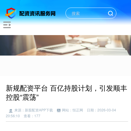
新规配资平台 百亿持股计划，引发顺丰
控股“震荡”
来源：新股配资APP下载
网站：恒正网
日期：2026-03-04
20:56:10
查看：177