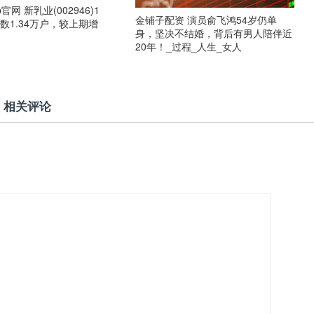
官网 新乳业(002946)1
金铺子配资 演员俞飞鸿54岁仍单
数1.34万户，较上期增
身，坚决不结婚，背后有男人陪伴近
20年！_过程_人生_女人
相关评论