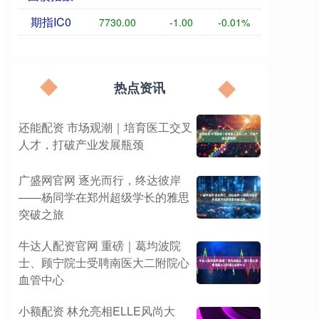
期指IC0
7730.00
-1.00
-0.01%
热点资讯
还能配资 市场观潮｜培育医工交叉
人才，打破产业发展瓶颈
广盛网官网 逐光而行，终达彼岸
——杨同学在郑州超级学长的雅思
突破之旅
牛达人配资官网 重磅｜葛均波院
士、顾宁院士受聘南医大二附院心
血管中心
小额配资 林允亮相ELLE风尚大