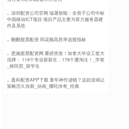
​深圳配资公司官网 瑞晟智能：全资子公司中标
中国移动ICT项目 项目产品主要为算力服务器硬
件及系统
​翻翻股票配资 同花顺高胜率选股指标
​恩施股票配资网 重磅突发！加拿大毕业工签大
洗牌： 119个专业获新生，178个遭淘汰！_学签
_移民部_留学生
​盈科配资APP下载 童年神作滤镜？这款游戏让
策略历久弥新_动画_哪吒传奇_经典