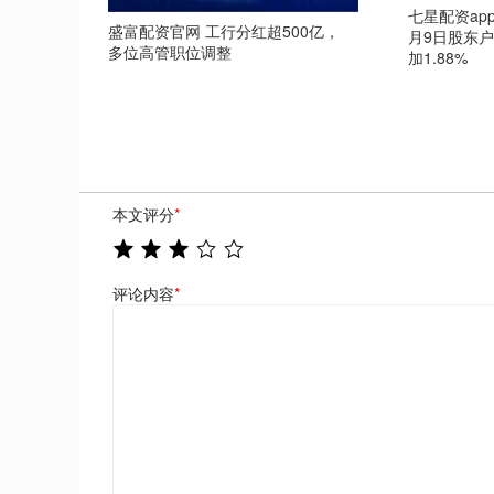
七星配资app
盛富配资官网 工行分红超500亿，
月9日股东户
多位高管职位调整
加1.88%
本文评分
*
评论内容
*