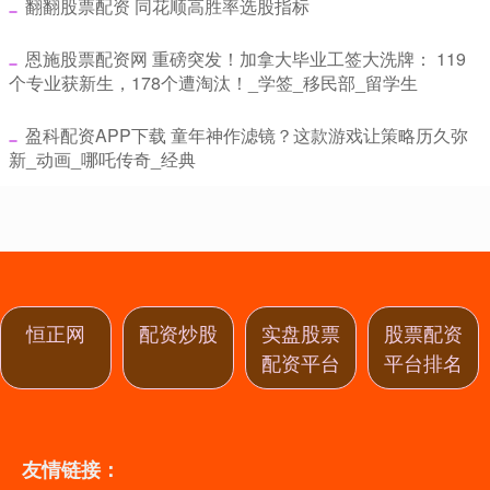
​翻翻股票配资 同花顺高胜率选股指标
​恩施股票配资网 重磅突发！加拿大毕业工签大洗牌： 119
个专业获新生，178个遭淘汰！_学签_移民部_留学生
​盈科配资APP下载 童年神作滤镜？这款游戏让策略历久弥
新_动画_哪吒传奇_经典
恒正网
配资炒股
实盘股票
股票配资
配资平台
平台排名
友情链接：