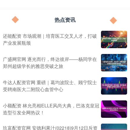
热点资讯
还能配资 市场观潮｜培育医工交叉人才，打破
产业发展瓶颈
广盛网官网 逐光而行，终达彼岸——杨同学在
郑州超级学长的雅思突破之旅
牛达人配资官网 重磅｜葛均波院士、顾宁院士
受聘南医大二附院心血管中心
小额配资 林允亮相ELLE风尚大典，巴洛克皇冠
造型引发全网热议！
玖富配资官网 安德利果汁(02218)9月12日斥资