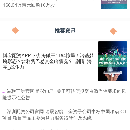
166.04万港元回购10万股
推荐资讯
博宝配资APP下载 海贼王1154惊爆！洛基梦
魇形态？雷利贾巴悬赏金啥情况？_剧情_海
军_战斗力
​港联证券官网 甬矽电子: 关于可转债投资者适当性要求的风
险提示性公告
​深圳配资公司官网 瑞晟智能：全资子公司中标中国移动ICT
项目 项目产品主要为算力服务器硬件及系统