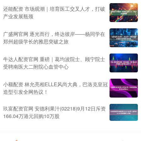
还能配资 市场观潮｜培育医工交叉人才，打破
产业发展瓶颈
广盛网官网 逐光而行，终达彼岸——杨同学在
郑州超级学长的雅思突破之旅
牛达人配资官网 重磅｜葛均波院士、顾宁院士
受聘南医大二附院心血管中心
小额配资 林允亮相ELLE风尚大典，巴洛克皇冠
造型引发全网热议！
玖富配资官网 安德利果汁(02218)9月12日斥资
166.04万港元回购10万股