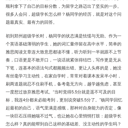
顺利拿下了自己的目标分数，为留学之路迈出了坚实的一步。
很多人会问，超级学长怎么样？杨同学的经历，就是对这个问
题最真实、最有力的回答。
初到郑州超级学长时，杨同学的状态满是怯懦与无助。作为一
个英语基础薄弱的学生，她的词汇量停留在高中水平，简单的
雅思阅读文章连大致意思都读不懂，听力听到一半就跟不上节
奏，口语更是不敢开口，一说话就紧张得结巴，写作更是无从
下笔，连基本的语法句式都频频出错。更让人头疼的是，她没
有丝毫学习主动性，在家自学时，常常对着课本发呆半小时，
刷两道题就忍不住刷手机，备考毫无方向，越学越焦虑，甚至
一度想过放弃雅思考试。“当时觉得5.5分就是遥不可及的目
标，我连4分都未必能考到，更别说突破5.5分了。”杨同学回忆
起最初的自己，语气里满是感慨，那种对自身能力的否定，像
一块巨石压得她喘不过气，也让她在心里悄悄打鼓：超级学长
怎么样？真的能帮到自己这样的基础差、没主动性的学生吗？