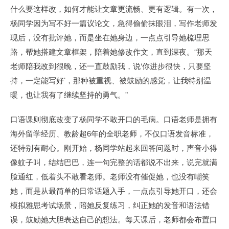
什么要这样改，如何才能让文章更流畅、更有逻辑。有一次，
杨同学因为写不好一篇议论文，急得偷偷抹眼泪，写作老师发
现后，没有批评她，而是坐在她身边，一点点引导她梳理思
路，帮她搭建文章框架，陪着她修改作文，直到深夜。“那天
老师陪我改到很晚，还一直鼓励我，说‘你进步很快，只要坚
持，一定能写好’，那种被重视、被鼓励的感觉，让我特别温
暖，也让我有了继续坚持的勇气。”
口语课则彻底改变了杨同学不敢开口的毛病。口语老师是拥有
海外留学经历、教龄超6年的全职老师，不仅口语发音标准，
还特别有耐心。刚开始，杨同学站起来回答问题时，声音小得
像蚊子叫，结结巴巴，连一句完整的话都说不出来，说完就满
脸通红，低着头不敢看老师。老师没有催促她，也没有嘲笑
她，而是从最简单的日常话题入手，一点点引导她开口，还会
模拟雅思考试场景，陪她反复练习，纠正她的发音和语法错
误，鼓励她大胆表达自己的想法。每天课后，老师都会布置口