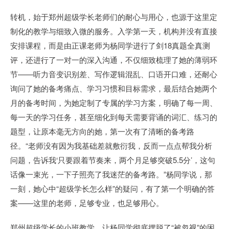
转机，始于郑州超级学长老师们的耐心与用心，也源于这里定
制化的教学与细致入微的服务。入学第一天，机构并没有直接
安排课程，而是由正课老师为杨同学进行了剑18真题全真测
评，还进行了一对一的深入沟通，不仅细致梳理了她的薄弱环
节——听力音变识别差、写作逻辑混乱、口语开口难，还耐心
询问了她的备考痛点、学习习惯和目标需求，最后结合她两个
月的备考时间，为她定制了专属的学习方案，明确了每一周、
每一天的学习任务，甚至细化到每天需要背诵的词汇、练习的
题型，让原本毫无方向的她，第一次有了清晰的备考路
径。“老师没有因为我基础差就敷衍我，反而一点点帮我分析
问题，告诉我‘只要跟着节奏来，两个月足够突破5.5分’，这句
话像一束光，一下子照亮了我迷茫的备考路。”杨同学说，那
一刻，她心中“超级学长怎么样”的疑问，有了第一个明确的答
案——这里的老师，足够专业，也足够用心。
郑州超级学长的小班教学，让杨同学彻底摆脱了“被忽视”的困