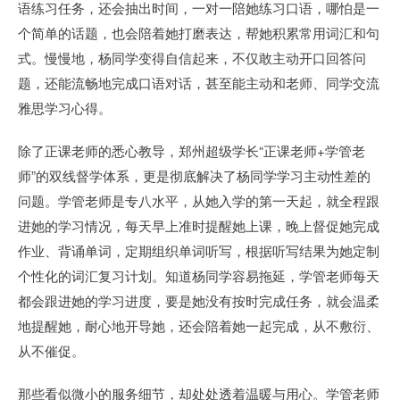
语练习任务，还会抽出时间，一对一陪她练习口语，哪怕是一
个简单的话题，也会陪着她打磨表达，帮她积累常用词汇和句
式。慢慢地，杨同学变得自信起来，不仅敢主动开口回答问
题，还能流畅地完成口语对话，甚至能主动和老师、同学交流
雅思学习心得。
除了正课老师的悉心教导，郑州超级学长“正课老师+学管老
师”的双线督学体系，更是彻底解决了杨同学学习主动性差的
问题。学管老师是专八水平，从她入学的第一天起，就全程跟
进她的学习情况，每天早上准时提醒她上课，晚上督促她完成
作业、背诵单词，定期组织单词听写，根据听写结果为她定制
个性化的词汇复习计划。知道杨同学容易拖延，学管老师每天
都会跟进她的学习进度，要是她没有按时完成任务，就会温柔
地提醒她，耐心地开导她，还会陪着她一起完成，从不敷衍、
从不催促。
那些看似微小的服务细节，却处处透着温暖与用心。学管老师