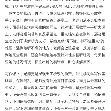
境。她所在的雅思突破班是3-8人的小班，老师能够兼顾到每
一位学员的状态，再也不会像大班课那样，想提问却不敢举
手，有疑问也得不到及时解答。课堂上，老师们从不会照本宣
科，而是结合河南考生的薄弱点，针对性开展教学——听力课
上，老师会逐句带练真题易错点，重点强化音变训练，还会用
生动的例子讲解听力技巧，帮她克服“听不懂、抓不住重点”的
难题；遇到她听不懂的地方，老师会放慢语速，反复讲解，直
到她完全理解，还会单独给她布置针对性的精听练习，每天检
查她的练习情况，标注出她的易错点，耐心讲解原因。
写作课上，老师更是展现出了极致的负责。知道杨同学写作基
础差、逻辑混乱，老师没有让她盲目背模板，而是从最基础的
句式入手，每天教她练习简单句、复合句，帮她梳理写作框
架，还会逐句批改她的每一篇作文——大到文章逻辑、论证思
路，小到语法错误、词汇搭配，甚至标点符号，老师都会仔细
标注，写下详细的修改建议，还会一对一跟她讲解，告诉她为