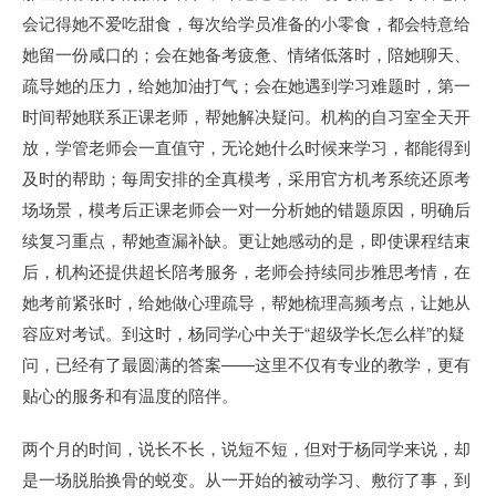
会记得她不爱吃甜食，每次给学员准备的小零食，都会特意给
她留一份咸口的；会在她备考疲惫、情绪低落时，陪她聊天、
疏导她的压力，给她加油打气；会在她遇到学习难题时，第一
时间帮她联系正课老师，帮她解决疑问。机构的自习室全天开
放，学管老师会一直值守，无论她什么时候来学习，都能得到
及时的帮助；每周安排的全真模考，采用官方机考系统还原考
场场景，模考后正课老师会一对一分析她的错题原因，明确后
续复习重点，帮她查漏补缺。更让她感动的是，即使课程结束
后，机构还提供超长陪考服务，老师会持续同步雅思考情，在
她考前紧张时，给她做心理疏导，帮她梳理高频考点，让她从
容应对考试。到这时，杨同学心中关于“超级学长怎么样”的疑
问，已经有了最圆满的答案——这里不仅有专业的教学，更有
贴心的服务和有温度的陪伴。
两个月的时间，说长不长，说短不短，但对于杨同学来说，却
是一场脱胎换骨的蜕变。从一开始的被动学习、敷衍了事，到