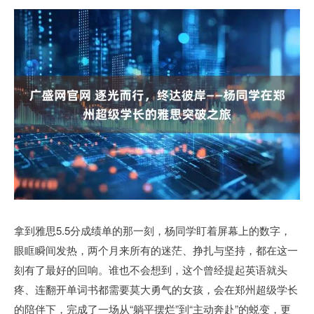
拿到雅思5.5分成绩单的那一刻，杨同学盯着屏幕上的数字，
眼眶瞬间发热，两个月来所有的迷茫、挣扎与坚持，都在这一
刻有了最好的回响。谁也不会想到，这个曾经提起英语就头
疼、连翻开单词书都需要莫大勇气的女孩，会在郑州超级学长
的陪伴下，完成了一场从“躺平摆烂”到“主动奔赴”的蜕变，更