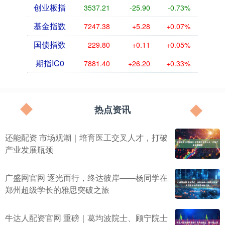
创业板指
3537.21
-25.90
-0.73%
基金指数
7247.38
+5.28
+0.07%
国债指数
229.80
+0.11
+0.05%
期指IC0
7881.40
+26.20
+0.33%
热点资讯
还能配资 市场观潮｜培育医工交叉人才，打破
产业发展瓶颈
广盛网官网 逐光而行，终达彼岸——杨同学在
郑州超级学长的雅思突破之旅
牛达人配资官网 重磅｜葛均波院士、顾宁院士