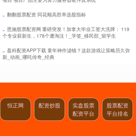
​翻翻股票配资 同花顺高胜率选股指标
​恩施股票配资网 重磅突发！加拿大毕业工签大洗牌： 119
个专业获新生，178个遭淘汰！_学签_移民部_留学生
​盈科配资APP下载 童年神作滤镜？这款游戏让策略历久弥
新_动画_哪吒传奇_经典
恒正网
配资炒股
实盘股票
股票配资
配资平台
平台排名