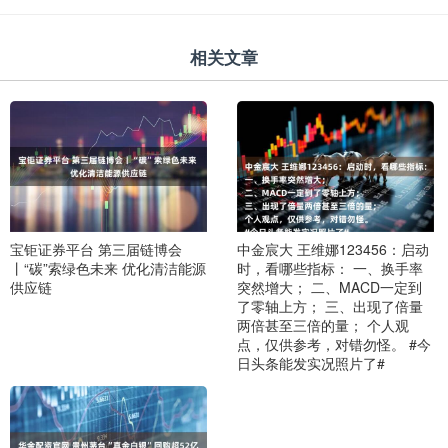
相关文章
宝钜证券平台 第三届链博会
中金宸大 王维娜123456：启动
丨“碳”索绿色未来 优化清洁能源
时，看哪些指标： 一、换手率
供应链
突然增大； 二、MACD一定到
了零轴上方； 三、出现了倍量
两倍甚至三倍的量； 个人观
点，仅供参考，对错勿怪。 #今
日头条能发实况照片了#