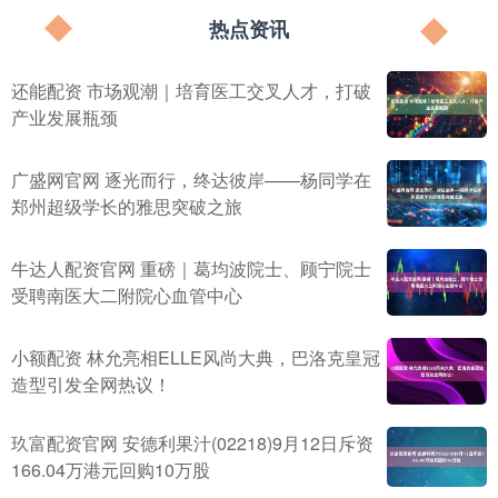
热点资讯
还能配资 市场观潮｜培育医工交叉人才，打破
产业发展瓶颈
广盛网官网 逐光而行，终达彼岸——杨同学在
郑州超级学长的雅思突破之旅
牛达人配资官网 重磅｜葛均波院士、顾宁院士
受聘南医大二附院心血管中心
小额配资 林允亮相ELLE风尚大典，巴洛克皇冠
造型引发全网热议！
玖富配资官网 安德利果汁(02218)9月12日斥资
166.04万港元回购10万股