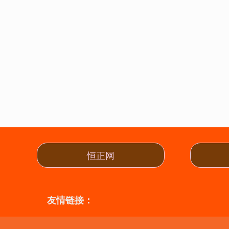
恒正网
友情链接：