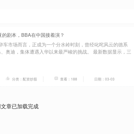
亚的剧本，BBA在中国接着演？
国豪华车市场而言，正成为一个分水岭时刻，曾经叱咤风云的德系
马、奥迪，集体遭遇入华以来最严峻的挑战。 最新数据显示，三
分类：配资炒股
查看：188
日期：03-03
网文章已加载完成