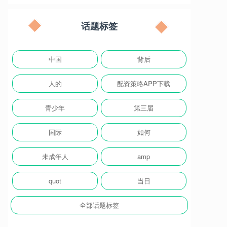
话题标签
中国
背后
人的
配资策略APP下载
青少年
第三届
国际
如何
未成年人
amp
quot
当日
全部话题标签