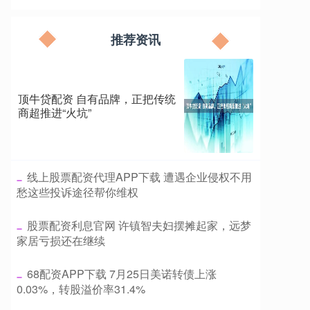
推荐资讯
顶牛贷配资 自有品牌，正把传统
商超推进“火坑”
​线上股票配资代理APP下载 遭遇企业侵权不用
愁这些投诉途径帮你维权
​股票配资利息官网 许镇智夫妇摆摊起家，远梦
家居亏损还在继续
​68配资APP下载 7月25日美诺转债上涨
0.03%，转股溢价率31.4%