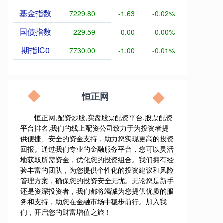
基金指数
7229.80
-1.63
-0.02%
国债指数
229.59
-0.00
0.00%
期指IC0
7730.00
-1.00
-0.01%
恒正网
恒正网,配资炒股,实盘股票配资平台,股票配资
平台排名,我们的线上配资公司致力于为投资者提
供便捷、安全的资金支持，助力您实现更高的投资
回报。通过我们专业的金融服务平台，您可以灵活
地获取所需资金，优化您的投资组合。我们拥有经
验丰富的团队，为您提供个性化的投资建议和风险
管理方案，确保您的投资安全无忧。无论您是新手
还是资深投资者，我们都将竭诚为您提供优质的服
务和支持，助您在金融市场中稳步前行。加入我
们，开启您的财富增值之旅！