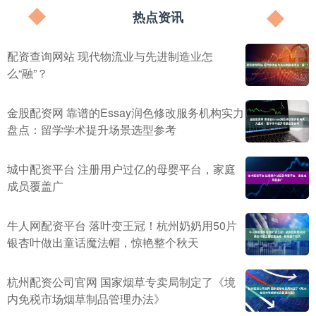
热点资讯
配资查询网站 现代物流业与先进制造业怎
么“融”？
金股配资网 靠谱的Essay润色修改服务机构实力
盘点：留学学术提升场景选型参考
城中配资平台 注册用户过亿的母婴平台，家庭
成员覆盖广
牛人网配资平台 落叶变王冠！杭州奶奶用50片
银杏叶做出童话魔法帽，惊艳整个秋天
杭州配资公司官网 国家烟草专卖局制定了《境
内免税市场烟草制品管理办法》