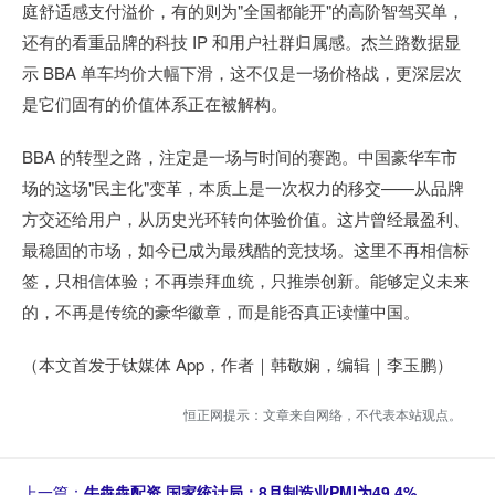
庭舒适感支付溢价，有的则为"全国都能开"的高阶智驾买单，
还有的看重品牌的科技 IP 和用户社群归属感。杰兰路数据显
示 BBA 单车均价大幅下滑，这不仅是一场价格战，更深层次
是它们固有的价值体系正在被解构。
BBA 的转型之路，注定是一场与时间的赛跑。中国豪华车市
场的这场"民主化"变革，本质上是一次权力的移交——从品牌
方交还给用户，从历史光环转向体验价值。这片曾经最盈利、
最稳固的市场，如今已成为最残酷的竞技场。这里不再相信标
签，只相信体验；不再崇拜血统，只推崇创新。能够定义未来
的，不再是传统的豪华徽章，而是能否真正读懂中国。
（本文首发于钛媒体 App，作者｜韩敬娴，编辑｜李玉鹏）
恒正网提示：文章来自网络，不代表本站观点。
上一篇：
牛犇犇配资 国家统计局：8月制造业PMI为49.4%