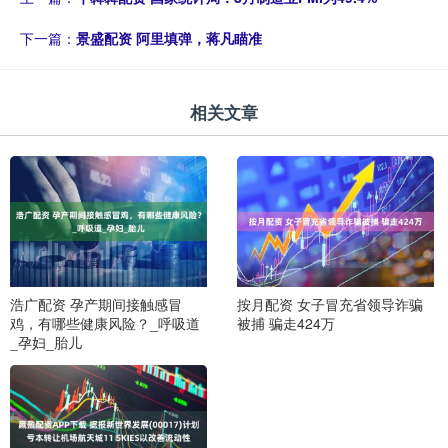
下一篇：
景盛配资 阿里填弹，蒋凡瞄准
相关文章
浩广配资 孕产期间接触感冒
按月配资 女子冒充省领导诈骗
鸡，有哪些健康风险？_呼吸道
被捕 骗走424万
_孕妇_胎儿