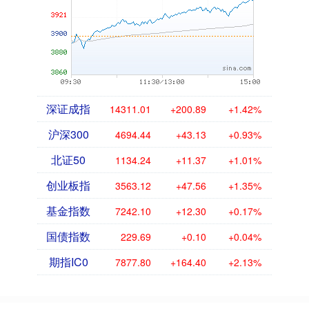
深证成指
14311.01
+200.89
+1.42%
沪深300
4694.44
+43.13
+0.93%
北证50
1134.24
+11.37
+1.01%
创业板指
3563.12
+47.56
+1.35%
基金指数
7242.10
+12.30
+0.17%
国债指数
229.69
+0.10
+0.04%
期指IC0
7877.80
+164.40
+2.13%