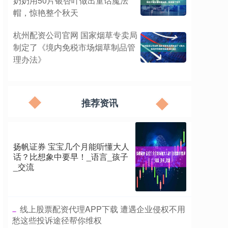
奶奶用50片银杏叶做出童话魔法
帽，惊艳整个秋天
杭州配资公司官网 国家烟草专卖局
制定了《境内免税市场烟草制品管
理办法》
推荐资讯
扬帆证券 宝宝几个月能听懂大人
话？比想象中要早！_语言_孩子
_交流
​线上股票配资代理APP下载 遭遇企业侵权不用
愁这些投诉途径帮你维权