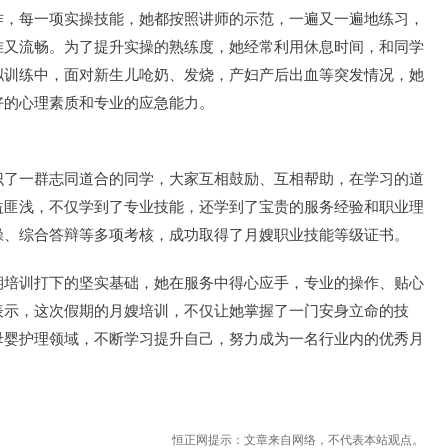
作，每一项实操技能，她都按照讲师的示范，一遍又一遍地练习，
准又流畅。为了提升实操的熟练度，她经常利用休息时间，和同学
拟训练中，面对新生儿呛奶、发烧，产妇产后出血等突发情况，她
好的心理素质和专业的应急能力。
识了一群志同道合的同学，大家互相鼓励、互相帮助，在学习的道
益匪浅，不仅学到了专业技能，还学到了宝贵的服务经验和职业理
操、综合答辩等多项考核，成功取得了月嫂职业技能等级证书。
期培训打下的坚实基础，她在服务中得心应手，专业的操作、贴心
表示，这次假期的月嫂培训，不仅让她掌握了一门安身立命的技
母婴护理领域，不断学习提升自己，努力成为一名行业内的优秀月
恒正网提示：文章来自网络，不代表本站观点。