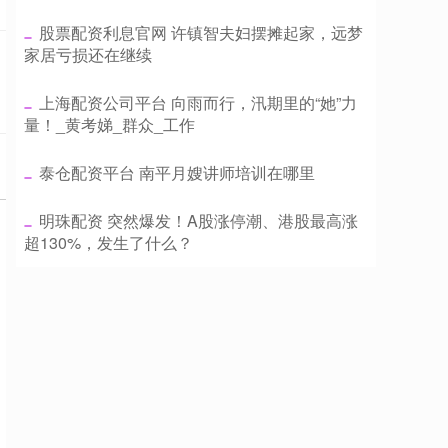
​股票配资利息官网 许镇智夫妇摆摊起家，远梦
家居亏损还在继续
​上海配资公司平台 向雨而行，汛期里的“她”力
量！_黄考娣_群众_工作
​泰仓配资平台 南平月嫂讲师培训在哪里
​明珠配资 突然爆发！A股涨停潮、港股最高涨
超130%，发生了什么？