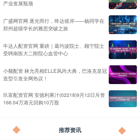
产业发展瓶颈
广盛网官网 逐光而行，终达彼岸——杨同学在
郑州超级学长的雅思突破之旅
牛达人配资官网 重磅｜葛均波院士、顾宁院士
受聘南医大二附院心血管中心
小额配资 林允亮相ELLE风尚大典，巴洛克皇冠
造型引发全网热议！
玖富配资官网 安德利果汁(02218)9月12日斥资
166.04万港元回购10万股
推荐资讯