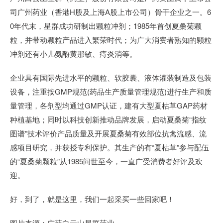
司广州药业（香港H股及上海A股上市公司）骨干企业之一。6
0年代末，星群成功研制出颗粒冲剂；1985年首创夏桑菊颗
粒，并带动颗粒产品进入繁荣时代；为广大消费者熟知的颗粒
冲剂还有小儿氨酚黄那敏、痔炎消等。
企业具有国际先进水平的颗粒、软胶囊、液体灌装制造及包装
设备，注重按GMP规范(药品生产质量管理规范)进行生产和质
量管理，各剂型均通过GMP认证，建有大型夏枯草GAP药材
种植基地；同时以科技创新推动品牌发展，启动夏桑菊“指纹
图谱”技术评价产品质量及开展夏桑菊有效部位抗禽流感、流
感项目研究，并获授专利保护。其生产的有“夏枯草”参与配伍
的“夏桑菊颗粒”从1985问世至今，一直广受消费者好评及欢
迎。
好，到了，就是这里，我们一起采买一些回家吧！
图片来源：广药白云山星群药业