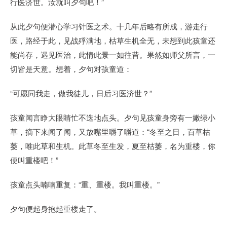
行医济世。汝就叫夕句吧！”
从此夕句便潜心学习针医之术。十几年后略有所成，游走行
医，路经于此，见战殍满地，枯草生机全无，未想到此孩童还
能尚存，遇见医治，此情此景一如往昔。果然如师父所言，一
切皆是天意。想着，夕句对孩童道：
“可愿同我走，做我徒儿，日后习医济世？”
孩童闻言睁大眼睛忙不迭地点头。夕句见孩童身旁有一嫩绿小
草，摘下来闻了闻，又放嘴里嚼了嚼道：“冬至之日，百草枯
萎，唯此草和生机。此草冬至生发，夏至枯萎，名为重楼，你
便叫重楼吧！”
孩童点头喃喃重复：“重、重楼。我叫重楼。”
夕句便起身抱起重楼走了。