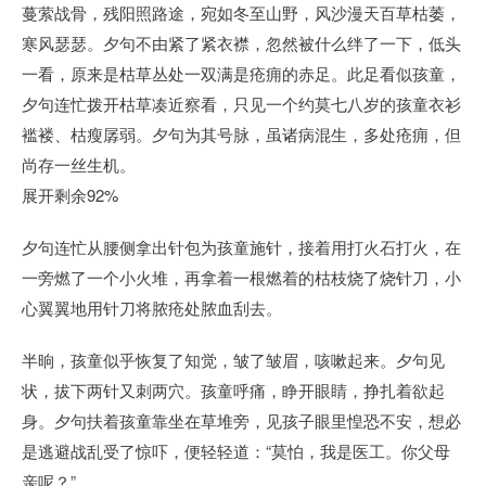
蔓萦战骨，残阳照路途，宛如冬至山野，风沙漫天百草枯萎，
寒风瑟瑟。夕句不由紧了紧衣襟，忽然被什么绊了一下，低头
一看，原来是枯草丛处一双满是疮痈的赤足。此足看似孩童，
夕句连忙拨开枯草凑近察看，只见一个约莫七八岁的孩童衣衫
褴褛、枯瘦孱弱。夕句为其号脉，虽诸病混生，多处疮痈，但
尚存一丝生机。
展开剩余92%
夕句连忙从腰侧拿出针包为孩童施针，接着用打火石打火，在
一旁燃了一个小火堆，再拿着一根燃着的枯枝烧了烧针刀，小
心翼翼地用针刀将脓疮处脓血刮去。
半晌，孩童似乎恢复了知觉，皱了皱眉，咳嗽起来。夕句见
状，拔下两针又刺两穴。孩童呼痛，睁开眼睛，挣扎着欲起
身。夕句扶着孩童靠坐在草堆旁，见孩子眼里惶恐不安，想必
是逃避战乱受了惊吓，便轻轻道：“莫怕，我是医工。你父母
亲呢？”