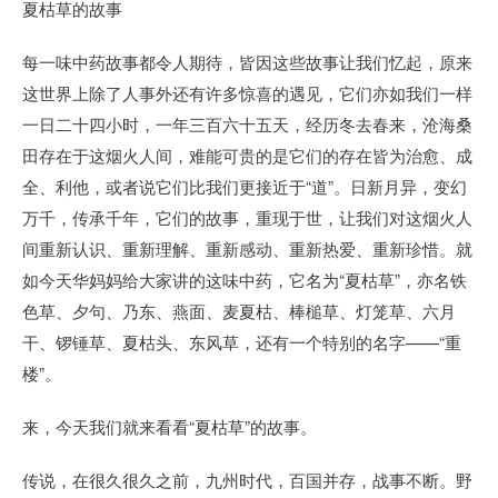
夏枯草的故事
每一味中药故事都令人期待，皆因这些故事让我们忆起，原来
这世界上除了人事外还有许多惊喜的遇见，它们亦如我们一样
一日二十四小时，一年三百六十五天，经历冬去春来，沧海桑
田存在于这烟火人间，难能可贵的是它们的存在皆为治愈、成
全、利他，或者说它们比我们更接近于“道”。日新月异，变幻
万千，传承千年，它们的故事，重现于世，让我们对这烟火人
间重新认识、重新理解、重新感动、重新热爱、重新珍惜。就
如今天华妈妈给大家讲的这味中药，它名为“夏枯草”，亦名铁
色草、夕句、乃东、燕面、麦夏枯、棒槌草、灯笼草、六月
干、锣锤草、夏枯头、东风草，还有一个特别的名字——“重
楼”。
来，今天我们就来看看“夏枯草”的故事。
传说，在很久很久之前，九州时代，百国并存，战事不断。野