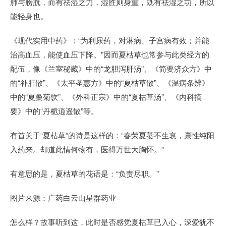
肺与膀胱，而有祛湿之力，湿胜则身重，既有祛湿之功，所以
能轻身也。
《现代实用中药》：“为利尿药，对淋病、子宫病有效；并能
治高血压，能使血压下降。”因而夏枯草也常参与此类经方的
配伍，像《兰室秘藏》中的“龙胆泻肝汤”、《简要济众方》中
的“补肝散”、《太平圣惠方》中的“夏枯草散”、《温病条辨》
中的“夏桑菊饮”、《外科正宗》中的“夏枯草汤”、《内科摘
要》中的“丹栀逍遥散”等。
有首关于“夏枯草”的诗是这样的：“春荣夏萎不生哀，禀性纯阳
入药来。却道此情何物有，医得万世大胸怀。”
有意思的是，夏枯草的花语是：“负责尽职。”
图片来源：广药白云山星群药业
怎么样？故事听到这，此时是否感觉夏枯草已入心，深爱犹不