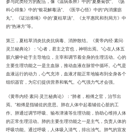
参与此类经方的配伍，像《温病条辨》中的“夏桑菊饮”、《疡
科心得集》中的“银花解毒汤”、《医学心悟》中的“内消瘰疬
丸”、《证治准绳》中的“夏枯草汤”、《太平惠民和剂局方》中
的“热淋方”等。
第三，夏枯草消炎抗炎抗病毒、消肿散结。《黄帝内经·素问·
灵兰秘典论》：“心者，君主之官也，神明出焉。”心在人体五
脏六腑中处于主导地位，主宰和调节着全身的生理活动。心的
主要生理功能之一是主血脉，推动血液在脉管中循环。心气是
血液运行的动力，心气充沛，血液才能正常地输布到全身各个
组织器官，为它们提供营养和氧气。心气强力气才会强。
《黄帝内经·素问·灵兰秘典论》：“肺者，相傅之官，治节出
焉。”相傅是指辅佐的意思。肺在人体中起着辅佐心脏的工
作。肺通过调节呼吸、输布津液等生理功能，协助心维持人体
的正常生理活动。肺的主要生理功能之一是主气，负责人体的
呼吸功能。通过呼吸，人体吸入清气，排出浊气。肺气的宣发