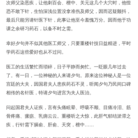
次师父染恶疾，让他刺百会、檀中、关元这几个大穴时，他惶
恐不敢下针，生怕深浅位置没拿准伤及师父，因而迟疑颤抖，
最后只能另请针医下针，此事让他至今羞愧万分。因而他于功
课之余研习药石，以备不时之需。
幸好夕句并不似其他医工师父，只要重楼针技日益精进，平时
学药石这些爱好也从不过问。
医工的生活繁忙而琐碎，日子平静而匆忙。一眨眼几年过去
了。有一日，一位神秘的人来请夕句。原来这位神秘人是一位
宫廷的大夫，因国君夫人患疾药石不灵，听闻夕句乃民间口碑
相传的名针医，特请夕句进宫为夫人医治。
问起国君夫人证疾，言有头痛眩晕、呼吸不顺、目痛冷泪、筋
骨疼痛、瘰疬、乳痈云云。重楼听之大惊，此肝气郁结淤滞之
疾，行针需下膈俞、肝俞、天突，檀中……