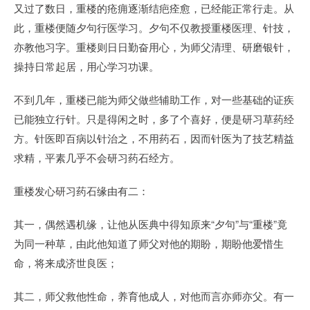
又过了数日，重楼的疮痈逐渐结疤痊愈，已经能正常行走。从
此，重楼便随夕句行医学习。夕句不仅教授重楼医理、针技，
亦教他习字。重楼则日日勤奋用心，为师父清理、研磨银针，
操持日常起居，用心学习功课。
不到几年，重楼已能为师父做些辅助工作，对一些基础的证疾
已能独立行针。只是得闲之时，多了个喜好，便是研习草药经
方。针医即百病以针治之，不用药石，因而针医为了技艺精益
求精，平素几乎不会研习药石经方。
重楼发心研习药石缘由有二：
其一，偶然遇机缘，让他从医典中得知原来“夕句”与“重楼”竟
为同一种草，由此他知道了师父对他的期盼，期盼他爱惜生
命，将来成济世良医；
其二，师父救他性命，养育他成人，对他而言亦师亦父。有一