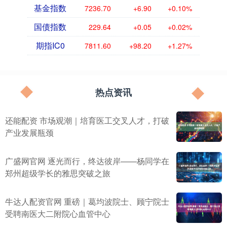
基金指数
7236.70
+6.90
+0.10%
国债指数
229.64
+0.05
+0.02%
期指IC0
7811.60
+98.20
+1.27%
热点资讯
还能配资 市场观潮｜培育医工交叉人才，打破
产业发展瓶颈
广盛网官网 逐光而行，终达彼岸——杨同学在
郑州超级学长的雅思突破之旅
牛达人配资官网 重磅｜葛均波院士、顾宁院士
受聘南医大二附院心血管中心