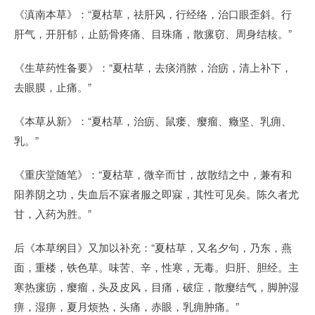
《滇南本草》：“夏枯草，祛肝风，行经络，治口眼歪斜。行
肝气，开肝郁，止筋骨疼痛、目珠痛，散瘰窃、周身结核。”
《生草药性备要》：“夏枯草，去痰消脓，治疬，清上补下，
去眼膜，止痛。”
《本草从新》：“夏枯草，治疬、鼠瘘、瘿瘤、癥坚、乳痈、
乳。”
《重庆堂随笔》：“夏枯草，微辛而甘，故散结之中，兼有和
阳养阴之功，失血后不寐者服之即寐，其性可见矣。陈久者尤
甘，入药为胜。”
后《本草纲目》又加以补充：“夏枯草，又名夕句，乃东，燕
面，重楼，铁色草。味苦、辛，性寒，无毒。归肝、胆经。主
寒热瘰疬，瘿瘤，头及皮风，目痛，破症，散瘿结气，脚肿湿
痹，湿痹，夏月烦热，头痛，赤眼，乳痈肿痛。”