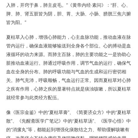
入肺，开窍于鼻，肺主皮毛。”《黄帝内经·素问》：“肝、心、
脾、肺、肾五脏皆为阴，胆、胃、大肠、小肠、膀胱三焦六腑
皆为阳。”
夏枯草入心肺，增强心肺能力，心主血脉功能，推动血液在脉
管内运行，确保血液能够输送到全身各个部位。心的搏动是血
液循环的动力来源。而肺主百脉，肺的主要功能之一是协助心
脏推动血液运行。肺通过呼吸作用，调节气血的运行，确保气
血在全身的分布。肺的呼吸功能与气血的生成和运行密切相
关。肺气充沛，呼吸顺畅，气血运行正常。因而夏枯草对心肺
之疾有作用，心肺之疾的显著特点就是痰浊咳嗽，所以夏枯草
就经常参与此类经方配伍。
像《医宗金鉴》中的“夏枯草膏”、《简要济众方》中的“夏枯草
散”、《先醒斋医学广笔记》中的“夏枯草汤”、《医学心悟》中
的“消瘰丸”等，都能起到增强化痰散结之力、帮助缓解咳嗽有
痰、改善痰火互结之瘰疬及伴咳嗽痰黏、咽喉梗阻感的作用。