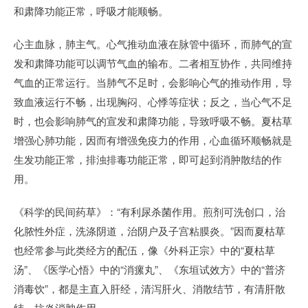
和肃降功能正常，呼吸才能顺畅。
心主血脉，肺主气。心气推动血液在脉管中循环，而肺气的宣
发和肃降功能可以调节气血的输布。二者相互协作，共同维持
气血的正常运行。当肺气不足时，会影响心气的推动作用，导
致血液运行不畅，出现胸闷、心悸等症状；反之，当心气不足
时，也会影响肺气的宣发和肃降功能，导致呼吸不畅。夏枯草
增强心肺功能，因而有增强免疫力的作用，心血循环顺畅就是
生发功能正常，排浊排毒功能正常，即可起到消肿散结的作
用。
《科学的民间药草》：“有利尿杀菌作用。煎剂可洗创口，治
化脓性外症，洗涤阴道，治阴户及子宫粘膜炎。”因而夏枯草
也经常参与此类经方的配伍，像《外科正宗》中的“夏枯草
汤”、《医学心悟》中的“消瘰丸”、《东垣试效方》中的“普济
消毒饮”，都是主直入肝经，清泻肝火、消散结节，有清肝散
结、抗炎消肿作用。