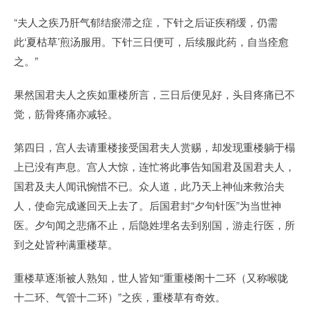
“夫人之疾乃肝气郁结瘀滞之症，下针之后证疾稍缓，仍需
此‘夏枯草’煎汤服用。下针三日便可，后续服此药，自当痊愈
之。”
果然国君夫人之疾如重楼所言，三日后便见好，头目疼痛已不
觉，筋骨疼痛亦减轻。
第四日，宫人去请重楼接受国君夫人赏赐，却发现重楼躺于榻
上已没有声息。宫人大惊，连忙将此事告知国君及国君夫人，
国君及夫人闻讯惋惜不已。众人道，此乃天上神仙来救治夫
人，使命完成遂回天上去了。后国君封“夕句针医”为当世神
医。夕句闻之悲痛不止，后隐姓埋名去到别国，游走行医，所
到之处皆种满重楼草。
重楼草逐渐被人熟知，世人皆知“重重楼阁十二环（又称喉咙
十二环、气管十二环）”之疾，重楼草有奇效。