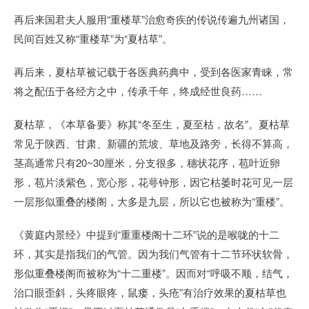
再后来国君夫人服用“重楼草”治愈奇疾的传说传遍九州诸国，
民间百姓又称“重楼草”为“夏枯草”。
再后来，夏枯草被记载于各医典药典中，受到各医家青睐，常
将之配伍于各经方之中，传承千年，终成经世良药……
夏枯草，《本草备要》称其“冬至生，夏至枯，故名”。夏枯草
常见于陕西、甘肃、新疆的荒坡、草地及路旁，长得不算高，
茎高通常只有20~30厘米，分支很多，穗状花序，苞叶近卵
形，苞片淡紫色，宽心形，花萼钟形，因它枯萎时花可见一层
一层形似重叠的楼阁，大多是九层，所以它也被称为“重楼”。
《黄庭内景经》中提到“重重楼阁十二环”说的是喉咙的十二
环，其实是指我们的气管。因为我们气管有十二节环状软骨，
形似重叠楼阁而被称为“十二重楼”。因而对“呼吸不顺，结气，
治口眼歪斜，头疼眼疼，鼠瘘，头疮”有治疗效果的夏枯草也