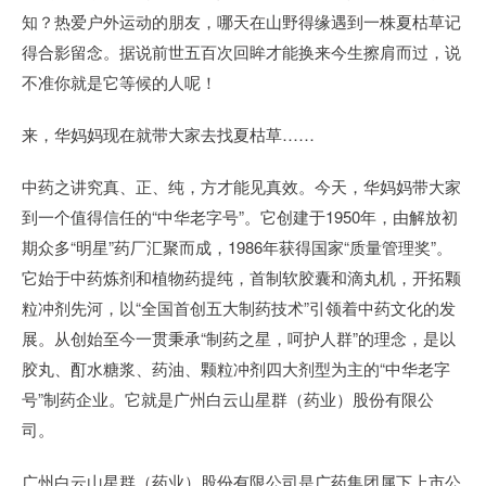
知？热爱户外运动的朋友，哪天在山野得缘遇到一株夏枯草记
得合影留念。据说前世五百次回眸才能换来今生擦肩而过，说
不准你就是它等候的人呢！
来，华妈妈现在就带大家去找夏枯草……
中药之讲究真、正、纯，方才能见真效。今天，华妈妈带大家
到一个值得信任的“中华老字号”。它创建于1950年，由解放初
期众多“明星”药厂汇聚而成，1986年获得国家“质量管理奖”。
它始于中药炼剂和植物药提纯，首制软胶囊和滴丸机，开拓颗
粒冲剂先河，以“全国首创五大制药技术”引领着中药文化的发
展。从创始至今一贯秉承“制药之星，呵护人群”的理念，是以
胶丸、酊水糖浆、药油、颗粒冲剂四大剂型为主的“中华老字
号”制药企业。它就是广州白云山星群（药业）股份有限公
司。
广州白云山星群（药业）股份有限公司是广药集团属下上市公