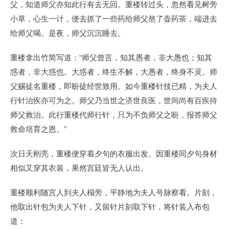
父，知道师父亦知此行有去无回。重楼转过头，忽然看见树旁
小草，心生一计，便去抓了一些药给师父熬了壶药茶，端进去
给师父喝。是夜，师父沉沉睡去。
重楼拿出竹简写道：“师父曾言，知其愚者，非大愚也；知其
惑者，非大惑也。大惑者，终生不解，大愚者，终身不灵。师
父赐徒名重楼，即盼徒经世致用。如今重楼针技已精，为夫人
行针治疾亦可为之。师父乃当世之济世良医，世间尚有百疾待
师父救治。此行重楼代师行针，只为不负师父之盼，报答师父
救命培育之恩。”
次日天刚亮，重楼便穿着夕句的衣服出发。因重楼同夕句身材
相似又穿其衣装，果然宫廷皆无人认出。
重楼顺利随宫人到夫人榻旁，平静地为夫人号脉察看。片刻，
他取出针包为夫人下针，又留针片刻取下针，将针装入布包
道：