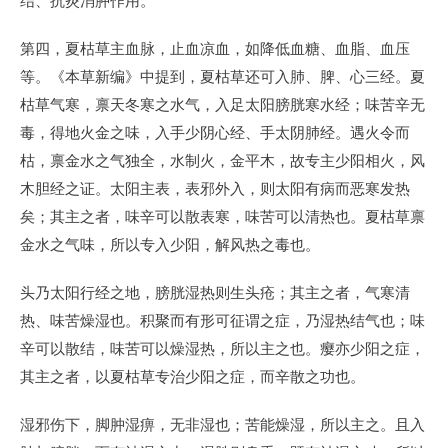
第四，夏枯草主血脉，止血凉血，如降低血糖、血脂、血压
等。《本草新编》中提到，夏枯草还可入肺、脾、心三经。夏
枯草气寒，禀天冬寒之水气，入足太阳膀胱寒水经；味苦辛无
毒，得地火金之味，入手少阴心经、手太阴肺经。遇火令而
枯，禀金水之气独全，水制火，金平木，故专主少阳相火，风
木胆经之证。太阳主表，表邪外入，则太阳有病而恶寒发热
矣；其主之者，味辛可以散表寒，味苦可以清热也。夏枯草禀
金水之气味，所以专入少阳，解风热之毒也。
头乃太阳行经之地，膀胱湿热则生头疮；其主之者，气寒清
热、味苦燥湿也。积聚而有形可征谓之症，乃湿热结气也；味
辛可以散结，味苦可以燥湿热，所以主之也。瘿亦少阳之症，
其主之者，以夏枯草专治少阳之症，而辛散之功也。
湿邪伤下，脚肿湿痹，无非湿也；苦能燥湿，所以主之。且入