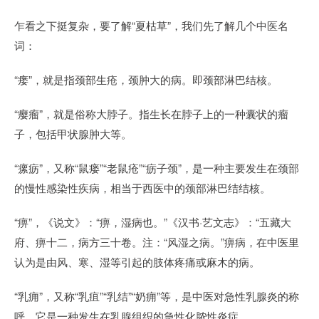
乍看之下挺复杂，要了解“夏枯草”，我们先了解几个中医名
词：
“瘘”，就是指颈部生疮，颈肿大的病。即颈部淋巴结核。
“瘿瘤”，就是俗称大脖子。指生长在脖子上的一种囊状的瘤
子，包括甲状腺肿大等。
“瘰疬”，又称“鼠瘘”“老鼠疮”“疬子颈”，是一种主要发生在颈部
的慢性感染性疾病，相当于西医中的颈部淋巴结结核。
“痹”，《说文》：“痹，湿病也。”《汉书·艺文志》：“五藏大
府、痹十二，病方三十卷。注：“风湿之病。”痹病，在中医里
认为是由风、寒、湿等引起的肢体疼痛或麻木的病。
“乳痈”，又称“乳疽”“乳结”“奶痈”等，是中医对急性乳腺炎的称
呼。它是一种发生在乳腺组织的急性化脓性炎症。