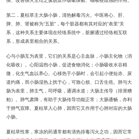
第二，夏枯草主大肠小肠，清热解毒泻火。中医将心、肝、
脾、肺、肾被称为“五脏”，每个脏器都有其对应的“表里”关
系，这种关系主要体现在经络系统中，脏腑通过经络相互联
系，形成表里相合的关系。
心与小肠互为表里，它们的关系是心主血脉，小肠主化物（消
化吸收）。心阳温煦小肠，促进食物消化；小肠吸收水谷精
微，化生气血以养心。心移热于小肠时，会引起小便短赤、尿
道灼痛，而小肠湿热上扰于心，可致心烦、口舌生疮。肺与大
肠为表里，肺主气，司呼吸，通调水道；大肠主传导（排泄糟
粕）。肺气肃降，有助于大肠传导功能正常；大肠通畅，亦利
于肺气宣降。夏枯草入心肺，因而它又作用于心肺对应的大肠
小肠。
夏枯草性寒，寒凉的药通常都有清热排毒泻火之功，因而它常