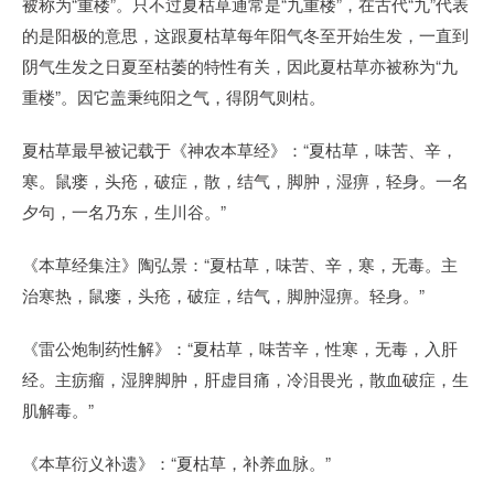
被称为“重楼”。只不过夏枯草通常是“九重楼”，在古代“九”代表
的是阳极的意思，这跟夏枯草每年阳气冬至开始生发，一直到
阴气生发之日夏至枯萎的特性有关，因此夏枯草亦被称为“九
重楼”。因它盖秉纯阳之气，得阴气则枯。
夏枯草最早被记载于《神农本草经》：“夏枯草，味苦、辛，
寒。鼠瘘，头疮，破症，散，结气，脚肿，湿痹，轻身。一名
夕句，一名乃东，生川谷。”
《本草经集注》陶弘景：“夏枯草，味苦、辛，寒，无毒。主
治寒热，鼠瘘，头疮，破症，结气，脚肿湿痹。轻身。”
《雷公炮制药性解》：“夏枯草，味苦辛，性寒，无毒，入肝
经。主疬瘤，湿脾脚肿，肝虚目痛，冷泪畏光，散血破症，生
肌解毒。”
《本草衍义补遗》：“夏枯草，补养血脉。”