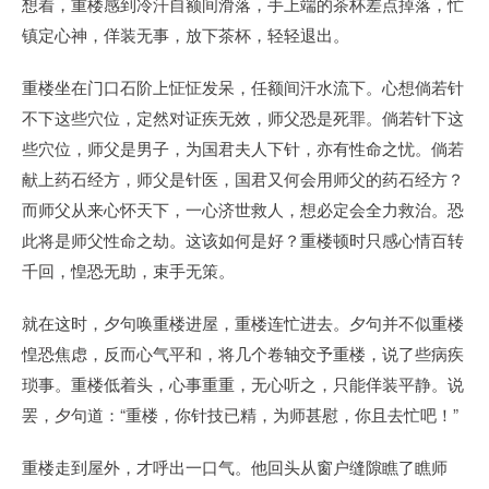
想着，重楼感到冷汗自额间滑落，手上端的茶杯差点掉落，忙
镇定心神，佯装无事，放下茶杯，轻轻退出。
重楼坐在门口石阶上怔怔发呆，任额间汗水流下。心想倘若针
不下这些穴位，定然对证疾无效，师父恐是死罪。倘若针下这
些穴位，师父是男子，为国君夫人下针，亦有性命之忧。倘若
献上药石经方，师父是针医，国君又何会用师父的药石经方？
而师父从来心怀天下，一心济世救人，想必定会全力救治。恐
此将是师父性命之劫。这该如何是好？重楼顿时只感心情百转
千回，惶恐无助，束手无策。
就在这时，夕句唤重楼进屋，重楼连忙进去。夕句并不似重楼
惶恐焦虑，反而心气平和，将几个卷轴交予重楼，说了些病疾
琐事。重楼低着头，心事重重，无心听之，只能佯装平静。说
罢，夕句道：“重楼，你针技已精，为师甚慰，你且去忙吧！”
重楼走到屋外，才呼出一口气。他回头从窗户缝隙瞧了瞧师