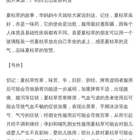
夏枯草的故事，华妈妈今天就给大家说到这。记住，夏枯草虽
好，亦是一味药，它的使命是治愈，服用最好遵医嘱，因每个
人体质及基础性疾病都有不同。喜爱夏枯草的朋友可以用一个
玻璃瓶装一些夏枯草放在自己常坐的桌上，感受夏枯草的灵
气，品味夏枯草的智慧。
【号外】
切记：夏枯草性寒，味苦、辛，归肝、胆经。脾胃虚弱者服用
后可能会导致肠胃功能进一步减弱，加重脾胃不适，出现腹
痛、腹泻等症状；夏枯草苦寒降泄，气血亏虚的患者使用后可
能会导致气血不畅的症状加重，表现出畏寒、手脚冰凉等血
亏、气亏的症状；经期女性服用后可能会导致宫寒，从而引起
月经不调和痛经；孕妇和哺乳期女性服用夏枯草可能会对胎儿
或婴儿产生不良影响，婴幼儿慎用；部分人群对夏枯草可能会