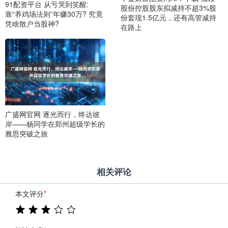
91配资平台 从亏哭到笑醒:
股份控股股东拟减持不超3%股
靠“养鸡场法则”年赚30万? 究竟
份套现1.5亿元，还有高管减持
凭啥散户当股神?
在路上
广盛网官网 逐光而行，终达彼
岸——杨同学在郑州超级学长的
雅思突破之旅
相关评论
本文评分
*