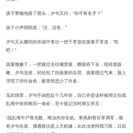
孩子警惕地摇了摇头，夕句又问：“你可有名字？”
孩子小声弱弱道：“没、没有。”
夕句又从腰间的布袋中拿出一把干枣放在孩童手里道：“吃
吧！”
孩童饿极了，一把接过去往嘴里塞，囫囵吞下去，噎得直咳
嗽。夕句见状，轻轻拍了拍孩童的后背。孩童缓过气来，脸上
浮现了些许血色，眼里惶恐少了许多。
见此情景，夕句不由想起十几年前，自己亦是这样被师父在战
乱堆中拾得救回一条命，至今犹记当时师父所言：
“战乱堆中尸骨无数，唯汝尚存生机。寒风刺骨百草凋零，唯
有夕句生发。偶遇救治是上天机缘，从此汝便同我习医，日后