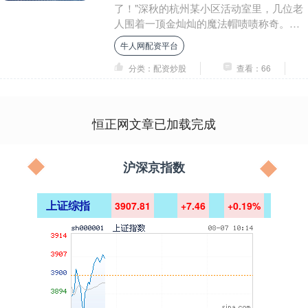
了！"深秋的杭州某小区活动室里，几位老
人围着一顶金灿灿的魔法帽啧啧称奇。帽
檐层层叠叠的银杏叶像孔雀开屏，叶片间
牛人网配资平台
隙还藏着几朵....
分类：配资炒股
查看：66
恒正网文章已加载完成
沪深京指数
上证综指
3907.81
+7.46
+0.19%