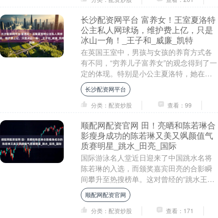
长沙配资网平台 富养女！王室夏洛特
公主私人网球场，维护费上亿，只是
冰山一角！_王子和_威廉_凯特
在英国王室中，男孩与女孩的养育方式各
有不同，“穷养儿子富养女”的观念得到了一
定的体现。特别是小公主夏洛特，她在威
廉王子和凯特王妃的呵护下成长，受到整
长沙配资网平台
个王室成员的....
分类：配资炒股
查看：99
顺配网配资官网 田！亮晒和陈若琳合
影瘦身成功的陈若琳又美又飒颜值气
质赛明星_跳水_田亮_国际
国际游泳名人堂近日迎来了中国跳水名将
陈若琳的入选，而颁奖嘉宾田亮的合影瞬
间攀升至热搜榜单。这对曾经的“跳水王
子”与如今的“冠军教练”之间的时空交错，
顺配网配资官网
恰如其分地揭....
分类：配资炒股
查看：171