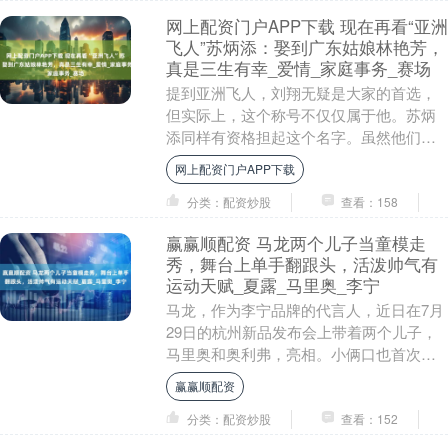
网上配资门户APP下载 现在再看“亚洲
飞人”苏炳添：娶到广东姑娘林艳芳，
真是三生有幸_爱情_家庭事务_赛场
提到亚洲飞人，刘翔无疑是大家的首选，
但实际上，这个称号不仅仅属于他。苏炳
添同样有资格担起这个名字。虽然他们的
赛道不同，但他们都凭借着极限的努力，
网上配资门户APP下载
成为了自己领域的....
分类：配资炒股
查看：158
赢赢顺配资 马龙两个儿子当童模走
秀，舞台上单手翻跟头，活泼帅气有
运动天赋_夏露_马里奥_李宁
马龙，作为李宁品牌的代言人，近日在7月
29日的杭州新品发布会上带着两个儿子，
马里奥和奥利弗，亮相。小俩口也首次尝
试了童模走秀，不拘一格地在舞台上表演
赢赢顺配资
了单手翻跟头....
分类：配资炒股
查看：152