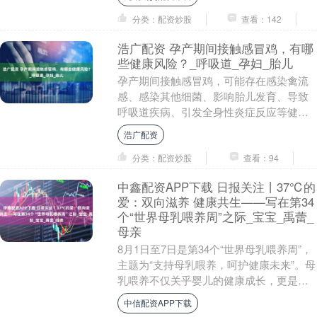
分类：配资炒股
查看：142
浩广配资 孕产期间接触感冒鸡，有哪
些健康风险？_呼吸道_孕妇_胎儿
孕产期间接触感冒鸡，可能存在感染禽流
感、感染其他细菌、影响胎儿发育、导致
呼吸道疾病、引发全身性炎症反应等健康
风险。 1. 感染禽流感：鸡感冒有可能是感
浩广配资
染了禽流感....
分类：配资炒股
查看：94
中鑫配资APP下载 日报关注丨37℃的
爱：双向滋养 健康共生——写在第34
个“世界母乳喂养周”之际_宝宝_禹蕾_
母亲
8月1日至7日是第34个“世界母乳喂养周”，
主题为“支持母乳喂养，呵护健康未来”。母
乳喂养不仅关乎婴儿的健康成长，更是促
进母婴情感联结、提升全民健康水平的重
中信配资APP下载
要举....