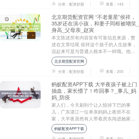
分类：配资炒股
查看：143
北京期货配资官网 “不老童星”侯祥，
35岁还在演小孩，和妻子同框被嘲笑_
身高_父母亲_赵寅
本文陈述所有内容皆有可靠信息来源，赘
述在文章结尾 侯祥这个孩子的人生故事，
说起来可是与普通人根本不一样哦。他刚
生出来的时候只有2斤多重，哦，不是普通
北京期货配资官网
小婴儿哦，而....
分类：配资炒股
查看：200
蚂蚁配资APP下载 大半夜孩子被上门
抽血，家长懵了！咋回事？_事儿_妈
妈_防疫
家人们，今天刷到个让人惊掉下巴的事
儿，广东湛江一位单亲妈妈上夜班不在
家，大半夜居然有人带着房东闯进她家，
给孩子抽血！这要是你家孩子，你慌不
蚂蚁配资APP下载
慌？反正我看完血压“噌....
分类：配资炒股
查看：201