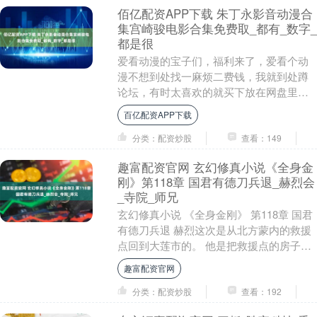
佰亿配资APP下载 朱丁永影音动漫合
集宫崎骏电影合集免费取_都有_数字_
都是很
爱看动漫的宝子们，福利来了，爱看个动
漫不想到处找一麻烦二费钱，我就到处蹲
论坛，有时太喜欢的就买下放在网盘里，
这5年也攒下好多经典动漫了，存着怎么都
百亿配资APP下载
不会删的都有好....
分类：配资炒股
查看：149
趣富配资官网 玄幻修真小说《全身金
刚》第118章 国君有德刀兵退_赫烈会
_寺院_师兄
玄幻修真小说 《全身金刚》 第118章 国君
有德刀兵退 赫烈这次是从北方蒙内的救援
点回到大莲市的。 他是把救援点的房子和
物资安排好后离开的，因为父母还在大莲
趣富配资官网
不肯....
分类：配资炒股
查看：192