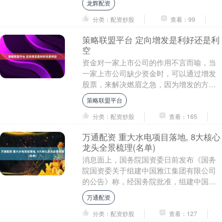
龙辉配资
分类：配资炒股
查看：99
策略联盟平台 定向增发是利好还是利
空
资金对一家上市公司的作用不言而喻，当
一家上市公司缺少资金时，可以通过增发
股票，来解决燃眉之急，因为增发的方式
不同，被分为公开增发和定向增发。 股票
策略联盟平台
定向增发是什么....
分类：配资炒股
查看：165
万通配资 重大水电项目落地, 8大核心
龙头全景梳理(名单)
消息面上，国务院国资委日前发布《国务
院国资委关于组建中国雅江集团有限公司
的公告》称，经国务院批准，组建中国雅
江集团有限公司，由国务院国有资产监督
万通配资
管理委员会代表国....
分类：配资炒股
查看：127