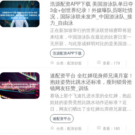
浩源配资APP下载 美国游泳队单日夺
3金+创世界纪录！外媒曝队员呕吐情
况，国际泳联未发声_中国游泳队_接
力_自由泳
正在新加坡举行的世界泳联世锦赛即将迎
来结束，中国游泳队在最近的比赛日里一
无所获，与此形成鲜明对比的是美国游泳
队，他们在单日连夺3枚金牌，并且还在接
浩源配资APP下载
力项目上打破了....
分类：配资炒股
查看：179
速配资平台 全红婵现身师兄满月宴！
抱娃姿势比跳水还标准，瘦到锁骨抢
镜网友狂赞_训练
赛场上那个飞速扎进水里的全红婵，抱起
娃娃的姿势竟然比跳水动作还标准？近
日，网友们晒出了全红婵出席师兄家庭满
月宴的照片，瞬间引发了热议。在照片
速配资平台
中，她穿着简单的T恤....
分类：配资炒股
查看：180