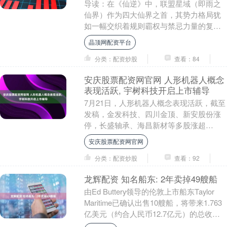
导读：在《仙逆》中，联盟星域（即雨之
仙界）作为四大仙界之首，其势力格局犹
如一幅交织着规则霸权与禁忌力量的复杂
画卷。当王林以化凡之躯踏入这片被修真
晶顶网配资平台
联盟掌控的星域时....
分类：配资炒股
查看：84
安庆股票配资网官网 人形机器人概念
表现活跃, 宇树科技开启上市辅导
7月21日，人形机器人概念表现活跃，截至
发稿，金发科技、四川金顶、新安股份涨
停，长盛轴承、海昌新材等多股涨超
10%。 7月18日，中国证监会官网显示，宇
安庆股票配资网官网
树科技已....
分类：配资炒股
查看：92
龙辉配资 知名船东: 2年卖掉49艘船
由Ed Buttery领导的伦敦上市船东Taylor
Maritime已确认出售10艘船，将带来1.763
亿美元（约合人民币12.7亿元）的总收
入，其中3艘船已....