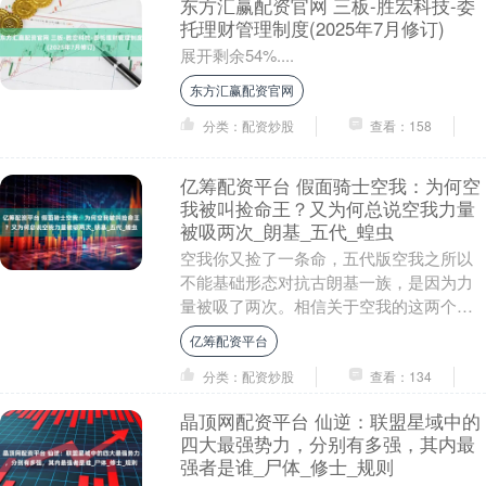
东方汇赢配资官网 三板-胜宏科技-委
托理财管理制度(2025年7月修订)
展开剩余54%....
东方汇赢配资官网
分类：配资炒股
查看：158
亿筹配资平台 假面骑士空我：为何空
我被叫捡命王？又为何总说空我力量
被吸两次_朗基_五代_蝗虫
空我你又捡了一条命，五代版空我之所以
不能基础形态对抗古朗基一族，是因为力
量被吸了两次。相信关于空我的这两个说
法，大家都有听说过，可实际上真的如此
亿筹配资平台
吗，这两个说法的....
分类：配资炒股
查看：134
晶顶网配资平台 仙逆：联盟星域中的
四大最强势力，分别有多强，其内最
强者是谁_尸体_修士_规则