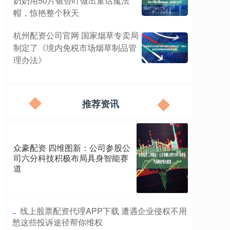
奶奶用50片银杏叶做出童话魔法
帽，惊艳整个秋天
杭州配资公司官网 国家烟草专卖局
制定了《境内免税市场烟草制品管
理办法》
推荐资讯
众豪配资 四维图新：公司参股公
司六分科技积极布局具身智能赛
道
​线上股票配资代理APP下载 遭遇企业侵权不用
愁这些投诉途径帮你维权