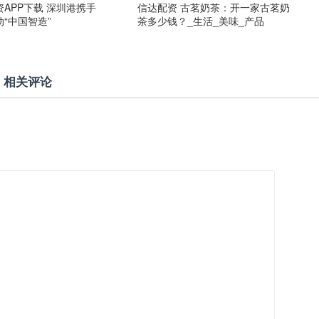
APP下载 深圳港携手
信达配资 古茗奶茶：开一家古茗奶
“中国智造”
茶多少钱？_生活_美味_产品
相关评论