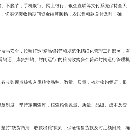
、不脱节，手机银行、网上银行、银企直联等支付系统保持全天
服务，切实保障收购期间资金结算顺畅，农民售粮款兑付及时，确
与安全，按照打造“精品银行”和规范化精细化管理工作部署，夯
贷销还、库贷挂钩、封闭运行”的粮食收购资金贷款封闭运行管理机
各收购库点核实入库粮食品种、数量、质量，核对收购凭证，根
章制度，坚持定期查库，核查粮食数量、质量、品级、成本及变
持“钱货两清，收款出粮”原则，保证销售货款及时足额回笼，确