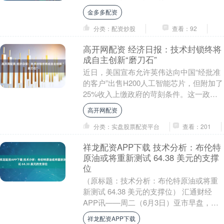
对各位网友能否深有启发，动手能力强
金多多配资
的，估计也能够据....
分类：配资炒股
查看：92
高开网配资 经济日报：技术封锁终将
成自主创新“磨刀石”
近日，美国宣布允许英伟达向中国“经批准
的客户”出售H200人工智能芯片，但附加了
25%收入上缴政府的苛刻条件。这一政策
转折瞬间搅动全球科技圈，“中国还会为英
高开网配资
伟达....
分类：实盘股票配资平台
查看：201
祥龙配资APP下载 技术分析：布伦特
原油或将重新测试 64.38 美元的支撑
位
（原标题：技术分析：布伦特原油或将重
新测试 64.38 美元的支撑位） 汇通财经
APP讯——周二（6月3日）亚市早盘，国
际油价窄幅震荡，布伦特原油目前交投于
祥龙配资APP下载