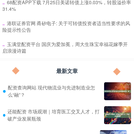
​68配资APP下载 7月25日美诺转债上涨0.03%，转股溢价率
31.4%
​港联证券官网 甬矽电子: 关于可转债投资者适当性要求的风
险提示性公告
​玉满堂配资平台 国庆为爱加冕，周大生珠宝幸福花嫁季开
启浪漫诗篇
最新文章
配资查询网站 现代物流业与先进制造业怎
么“融”？
还能配资 市场观潮｜培育医工交叉人才，打
破产业发展瓶颈