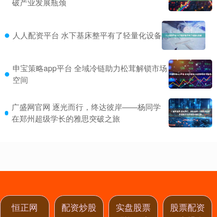
破产业发展瓶颈
人人配资平台 水下基床整平有了轻量化设备
申宝策略app平台 全域冷链助力松茸解锁市场
空间
广盛网官网 逐光而行，终达彼岸——杨同学
在郑州超级学长的雅思突破之旅
恒正网
配资炒股
实盘股票
股票配资