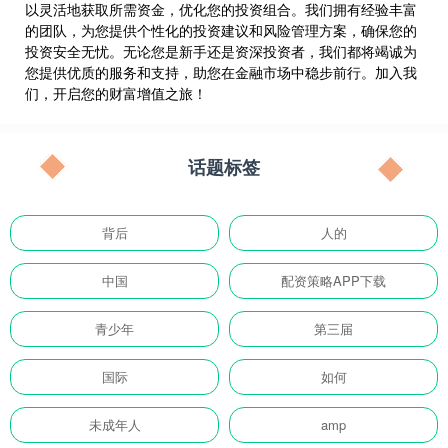
以灵活地获取所需资金，优化您的投资组合。我们拥有经验丰富
的团队，为您提供个性化的投资建议和风险管理方案，确保您的
投资安全无忧。无论您是新手还是资深投资者，我们都将竭诚为
您提供优质的服务和支持，助您在金融市场中稳步前行。加入我
们，开启您的财富增值之旅！
话题标签
背后
人的
中国
配资策略APP下载
青少年
第三届
国际
如何
未成年人
amp