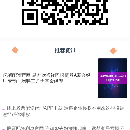
推荐资讯
亿润配资官网 易方达裕祥回报债券A基金经
理变动：增聘王丹为基金经理
​线上股票配资代理APP下载 遭遇企业侵权不用愁这些投诉
途径帮你维权
​股票配资利息官网 许镇智夫妇摆摊起家，远梦家居亏损还