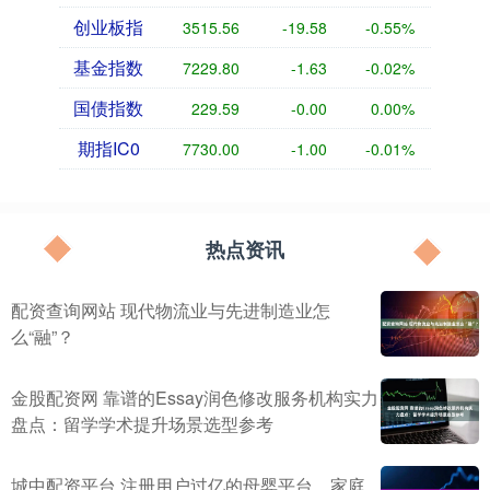
创业板指
3515.56
-19.58
-0.55%
基金指数
7229.80
-1.63
-0.02%
国债指数
229.59
-0.00
0.00%
期指IC0
7730.00
-1.00
-0.01%
热点资讯
配资查询网站 现代物流业与先进制造业怎
么“融”？
金股配资网 靠谱的Essay润色修改服务机构实力
盘点：留学学术提升场景选型参考
城中配资平台 注册用户过亿的母婴平台，家庭