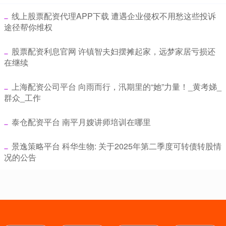
​线上股票配资代理APP下载 遭遇企业侵权不用愁这些投诉
途径帮你维权
​股票配资利息官网 许镇智夫妇摆摊起家，远梦家居亏损还
在继续
​上海配资公司平台 向雨而行，汛期里的“她”力量！_黄考娣_
群众_工作
​泰仓配资平台 南平月嫂讲师培训在哪里
​景逸策略平台 科华生物: 关于2025年第二季度可转债转股情
况的公告