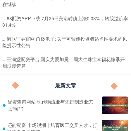
在继续
​68配资APP下载 7月25日美诺转债上涨0.03%，转股溢价率
31.4%
​港联证券官网 甬矽电子: 关于可转债投资者适当性要求的风
险提示性公告
​玉满堂配资平台 国庆为爱加冕，周大生珠宝幸福花嫁季开
启浪漫诗篇
最新文章
配资查询网站 现代物流业与先进制造业怎
么“融”？
还能配资 市场观潮｜培育医工交叉人才，打