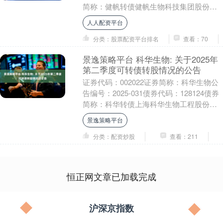
简称：健帆转债健帆生物科技集团股份有
限公司本公司及董事会全体成员保证....
人人配资平台
分类：股票配资平台排名
查看：70
景逸策略平台 科华生物: 关于2025年
第二季度可转债转股情况的公告
证券代码：002022证券简称：科华生物公
告编号：2025-031债券代码：128124债券
简称：科华转债上海科华生物工程股份有
限公司本公司及董事会全体成员保证....
景逸策略平台
分类：配资炒股
查看：211
恒正网文章已加载完成
沪深京指数