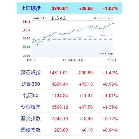
上证综指
3940.04
+39.68
+1.02%
深证成指
14311.01
+200.89
+1.42%
沪深300
4694.44
+43.13
+0.93%
北证50
1134.24
+11.37
+1.01%
创业板指
3563.12
+47.56
+1.35%
基金指数
7242.10
+12.30
+0.17%
国债指数
229.69
+0.10
+0.04%