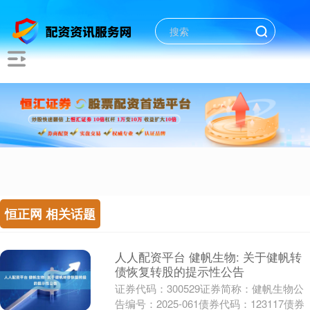
恒正网 相关话题
人人配资平台 健帆生物: 关于健帆转
债恢复转股的提示性公告
证券代码：300529证券简称：健帆生物公
告编号：2025-061债券代码：123117债券