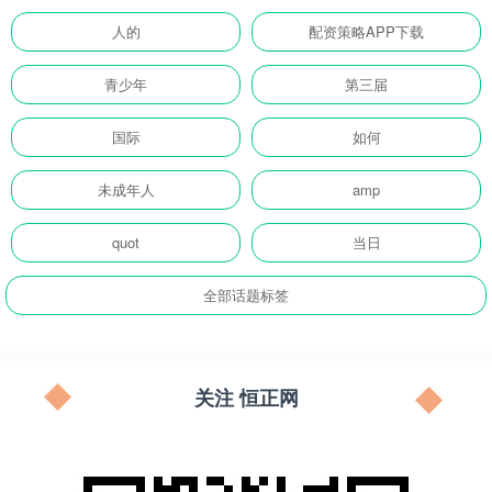
人的
配资策略APP下载
青少年
第三届
国际
如何
未成年人
amp
quot
当日
全部话题标签
关注 恒正网