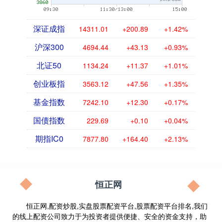
深证成指
14311.01
+200.89
+1.42%
沪深300
4694.44
+43.13
+0.93%
北证50
1134.24
+11.37
+1.01%
创业板指
3563.12
+47.56
+1.35%
基金指数
7242.10
+12.30
+0.17%
国债指数
229.69
+0.10
+0.04%
期指IC0
7877.80
+164.40
+2.13%
恒正网
恒正网,配资炒股,实盘股票配资平台,股票配资平台排名,我们
的线上配资公司致力于为投资者提供便捷、安全的资金支持，助