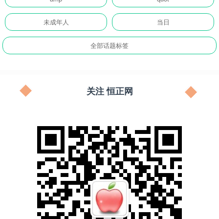
未成年人
当日
全部话题标签
关注 恒正网