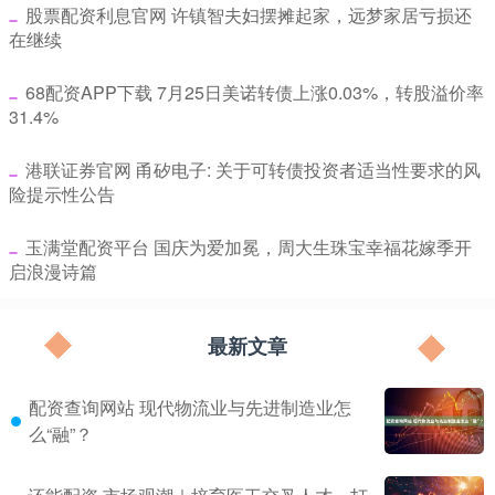
​股票配资利息官网 许镇智夫妇摆摊起家，远梦家居亏损还
在继续
​68配资APP下载 7月25日美诺转债上涨0.03%，转股溢价率
31.4%
​港联证券官网 甬矽电子: 关于可转债投资者适当性要求的风
险提示性公告
​玉满堂配资平台 国庆为爱加冕，周大生珠宝幸福花嫁季开
启浪漫诗篇
最新文章
配资查询网站 现代物流业与先进制造业怎
么“融”？